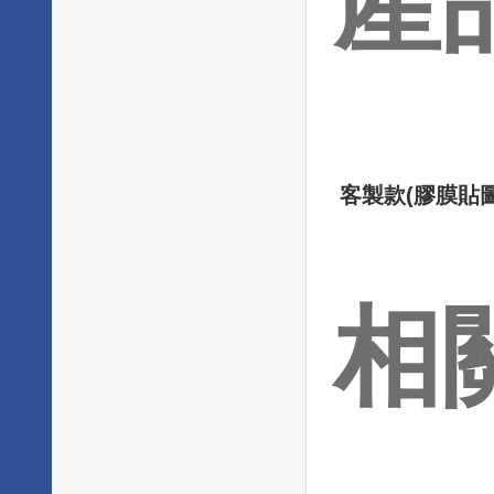
產
客製款(膠膜貼圖
相