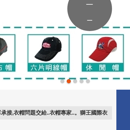
題交給..衣帽專家..。獅王國際衣帽有限公司 客戶累計