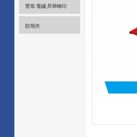
臂章.電繡.昇華轉印
防飛夾