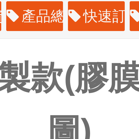
資訊
產品總覽
快速訂
製款(膠
圖)