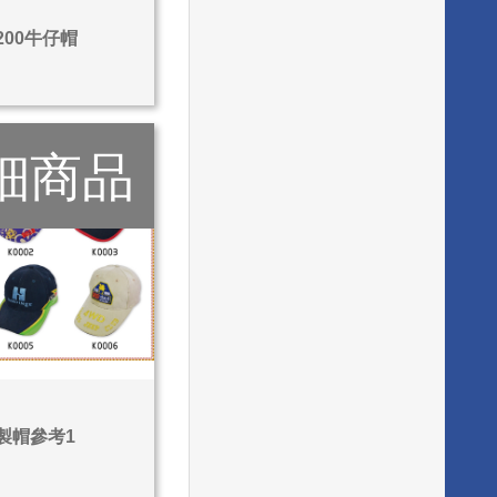
0200牛仔帽
細商品
製帽參考1