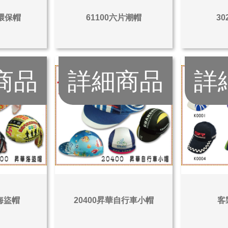
彩環保帽
61100六片潮帽
3
商品
詳細商品
詳
華海盜帽
20400昇華自行車小帽
客