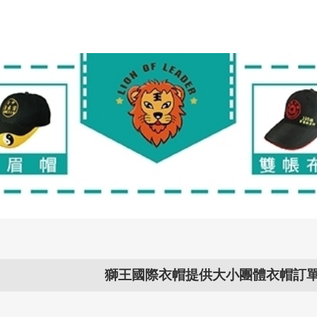
獅王國際衣帽提供大小團體衣帽訂單承接,衣帽問