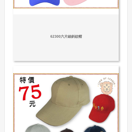
62300六片細斜紋帽