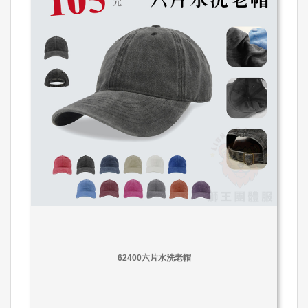
62400六片水洗老帽