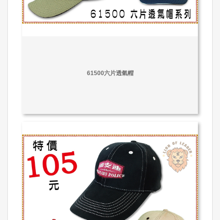
61500六片透氣帽