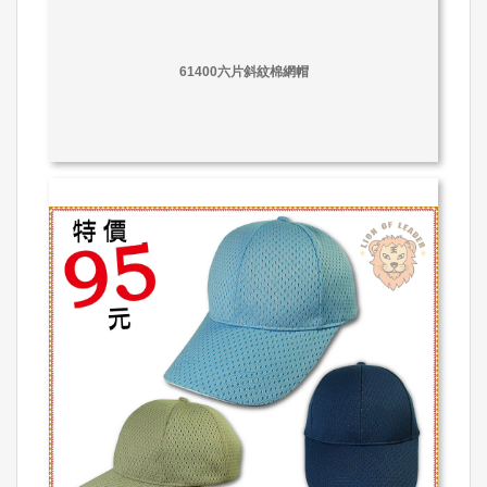
61400六片斜紋棉網帽