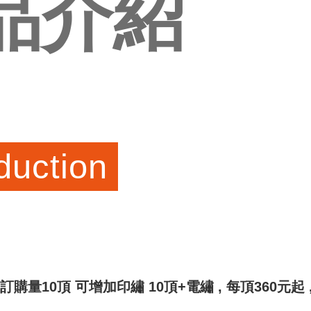
品介紹
duction
購量10頂 可增加印繡 10頂+電繡 , 每頂360元起