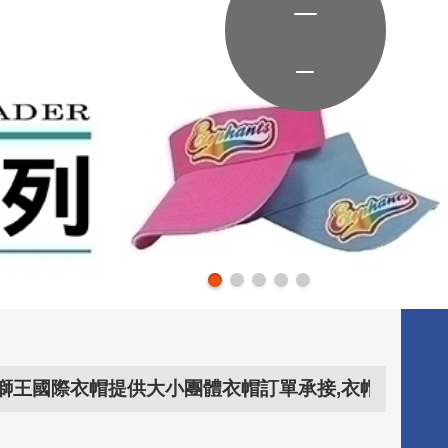
衣帽提供大小團體衣帽訂單承接,衣帽問題交給..衣帽專家