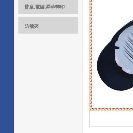
臂章.電繡.昇華轉印
防飛夾