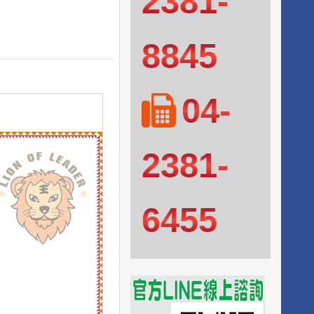
2381-
8845
04-
2381-
6455