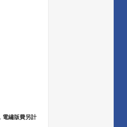
 , 電繡版費另計