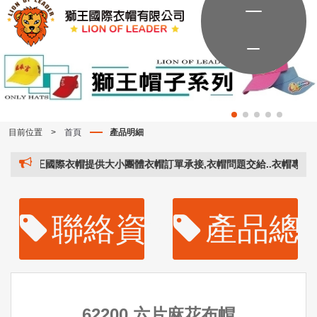
目前位置
>
首頁
產品明細
獅王國際衣帽提供大小團體衣帽訂單承接,衣帽問題交給..衣帽專家..。獅
聯絡資訊
產品總
62200 六片麻花布帽