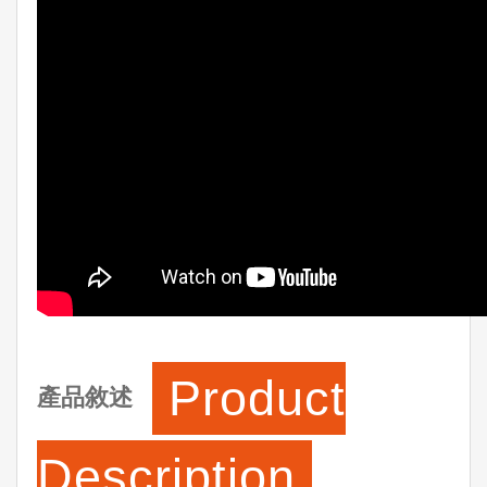
Product
產品敘述
Description